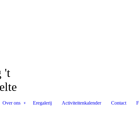
 't
elte
Over ons
Eregalerij
Activiteitenkalender
Contact
F