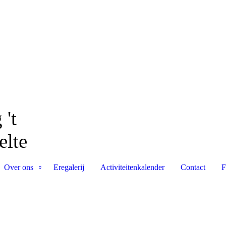
 't
elte
Over ons
Eregalerij
Activiteitenkalender
Contact
F